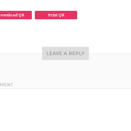
ownload QR
Print QR
LEAVE A REPLY
MENT