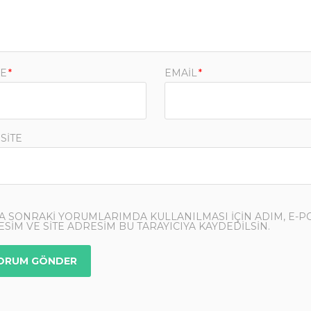
E
*
EMAIL
*
SITE
A SONRAKI YORUMLARIMDA KULLANILMASI IÇIN ADIM, E-P
SIM VE SITE ADRESIM BU TARAYICIYA KAYDEDILSIN.