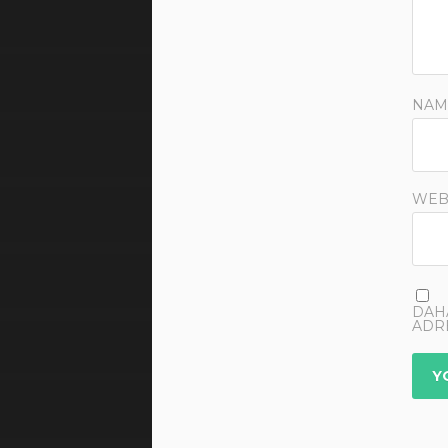
NAM
WEB
DAH
ADRE