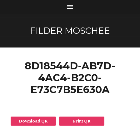
FILDER MOSCHEE
8D18544D-AB7D-
4AC4-B2C0-
E73C7B5E630A
Download QR
Print QR