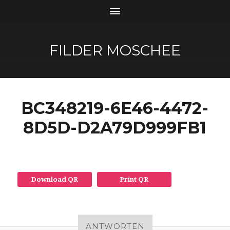
FILDER MOSCHEE
BC348219-6E46-4472-
8D5D-D2A79D999FB1
Download QR
Print QR
ANTWORTEN